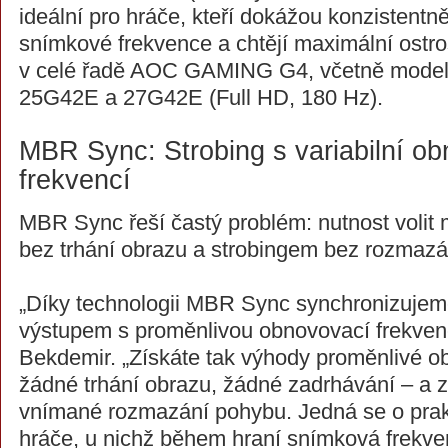
ideální pro hráče, kteří dokážou konzistentn
snímkové frekvence a chtějí maximální ostro
v celé řadě AOC GAMING G4, včetně model
25G42E a 27G42E (Full HD, 180 Hz).
MBR Sync: Strobing s variabilní o
frekvencí
MBR Sync řeší častý problém: nutnost volit
bez trhání obrazu a strobingem bez rozmazá
„Díky technologii MBR Sync synchronizujeme
výstupem s proměnlivou obnovovací frekvenc
Bekdemir. „Získáte tak výhody proměnlivé o
žádné trhání obrazu, žádné zadrhávání – a z
vnímané rozmazání pohybu. Jedná se o prakt
hráče, u nichž během hraní snímková frekven