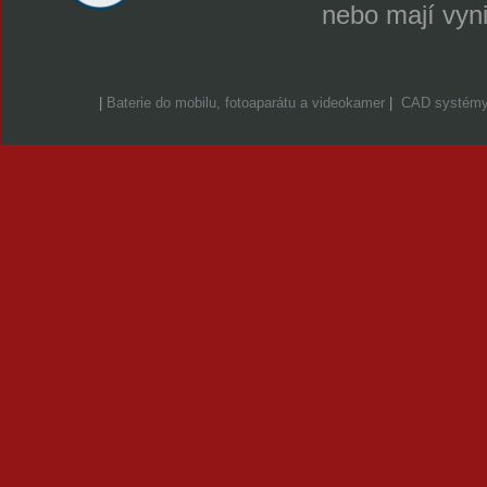
nebo mají vyn
|
Baterie do mobilu, fotoaparátu a videokamer
|
CAD systém