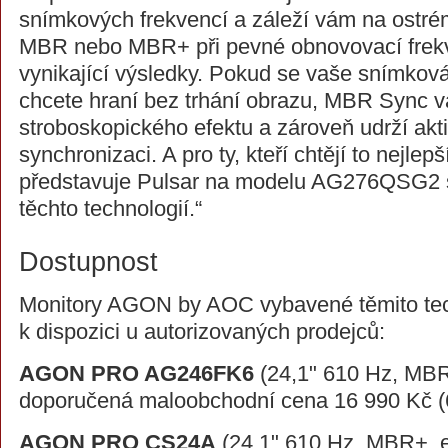
snímkových frekvencí a záleží vám na ostré
MBR nebo MBR+ při pevné obnovovací frekve
vynikající výsledky. Pokud se vaše snímkov
chcete hraní bez trhání obrazu, MBR Sync 
stroboskopického efektu a zároveň udrží akti
synchronizaci. A pro ty, kteří chtějí to nejlep
představuje Pulsar na modelu AG276QSG2 
těchto technologií.“
Dostupnost
Monitory AGON by AOC vybavené těmito tec
k dispozici u autorizovaných prodejců:
AGON PRO AG246FK6
(24,1" 610 Hz, MB
doporučená maloobchodní cena 16 990 Kč (
AGON PRO CS24A
(24,1" 610 Hz, MBR+, e