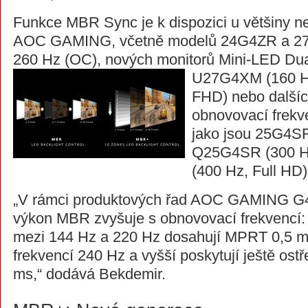
Funkce MBR Sync je k dispozici u většiny n
AOC GAMING, včetně modelů 24G4ZR a 27
260 Hz (OC), nových monitorů Mini-LED Dua
U27G4XM (160 H
FHD) nebo další
obnovovací frekve
jako jsou 25G4SR
Q25G4SR (300 
(400 Hz, Full HD)
„V rámci produktových řad AOC GAMING 
výkon MBR zvyšuje s obnovovací frekvencí: 
mezi 144 Hz a 220 Hz dosahují MPRT 0,5 m
frekvencí 240 Hz a vyšší poskytují ještě os
ms,“ dodává Bekdemir.