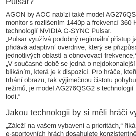
Pulsar?
AGON by AOC nabízí také model AG276QS
monitor s rozlišením 1440p a frekvencí 360 
technologií NVIDIA G-SYNC Pulsar.
„Pulsar využívá podobný regionální přístup 
přidává adaptivní overdrive, který se přizpů
jednotlivých oblastí a obnovovací frekvence,
„V současné době se jedná o nejdokonalejš
blikáním, která je k dispozici. Pro hráče, kteř
trhání obrazu, tak výjimečnou čistotu pohyb
režimů, je model AG276QSG2 s technologií P
lodí.“
Jakou technologii by si měli hráči v
„Záleží na vašem vybavení a prioritách,“ řík
e-sportovních hrách dosahujete konzistentn