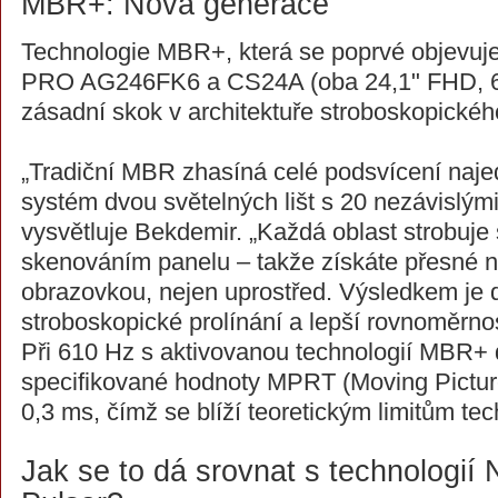
MBR+: Nová generace
Technologie MBR+, která se poprvé objevu
PRO AG246FK6 a CS24A (oba 24,1" FHD, 61
zásadní skok v architektuře stroboskopickéh
„Tradiční MBR zhasíná celé podsvícení naj
systém dvou světelných lišt s 20 nezávislým
vysvětluje Bekdemir. „Každá oblast strobuj
skenováním panelu – takže získáte přesné 
obrazovkou, nejen uprostřed. Výsledkem je 
stroboskopické prolínání a lepší rovnoměrno
Při 610 Hz s aktivovanou technologií MBR+ d
specifikované hodnoty MPRT (Moving Pictu
0,3 ms, čímž se blíží teoretickým limitům te
Jak se to dá srovnat s technologi