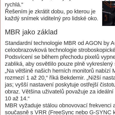
rychlá.“
Řešením je zkrátit dobu, po kterou je
každý snímek viditelný pro lidské oko.
MBR jako základ
Standardní technologie MBR od AGON by A
celoobrazovková technologie stroboskopické
Podsvícení se během přechodu pixelů vypne
zabliká, aby osvětlilo pouze plně vykreslený
„Na většině našich herních monitorů nabízí
rozmezí 1 až 20,“ říká Bekdemir. „Nižší nast
jas; vyšší nastavení poskytuje ostřejší čisto
obraz. Většina uživatelů považuje za ideální
10 až 14.“
MBR vyžaduje stálou obnovovací frekvenci a 
současně s VRR (FreeSync nebo G-SYNC kom