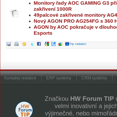
Monitory řady AOC GAMING G3 při
zakřivení 1000R
49palcové zakřivené monitory A
Nový AGON PRO AG254FG s 360 Hz
AGON by AOC pokračuje v dlouhod
Esports
Kontakty redakce
ERP systémy
CRM systémy
Značkou
HW Forum TIP
u
velmi inovativní a jeji
výjimečné, nebo mimořádně