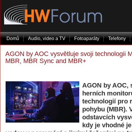
Domů
Audio, video a TV
Fotoaparáty
Telefony
AGON by AOC vysvětluje svoji technologii M
MBR, MBR Sync and MBR+
AGON by AOC, sv
herních monitorů
technologií pro
pohybu (MBR). V
odstavcích vysvě
kdy je vhodné je 