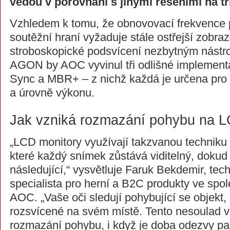
vedou v porovnání s jinými řešeními na tr
Vzhledem k tomu, že obnovovací frekvence 
soutěžní hraní vyžaduje stále ostřejší zobra
stroboskopické podsvícení nezbytným nástr
AGON by AOC vyvinul tři odlišné impleme
Sync a MBR+ – z nichž každá je určena pro 
a úrovně výkonu.
Jak vzniká rozmazání pohybu na 
„LCD monitory využívají takzvanou techniku 
které každý snímek zůstává viditelný, dokud
následující,“ vysvětluje Faruk Bekdemir, tec
specialista pro herní a B2C produkty ve sp
AOC. „Vaše oči sledují pohybující se objekt, 
rozsvícené na svém místě. Tento nesoulad 
rozmazání pohybu, i když je doba odezvy pa