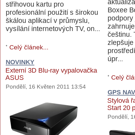
aktualiz
střihovou kartu pro
Boxee Bo
profesionální použití s širokou
podpory 
škálou aplikací v průmyslu,
zahrnuje
vysílání internetových TV, on...
češtinu.
zlepšuje
Celý článek...
prostřed
úpr...
NOVINKY
Externí 3D Blu-ray vypalovačka
ASUS
Celý člá
Pondělí, 16 Květen 2011 13:54
GPS NA
Stylová 
Start 20 
Pondělí, 