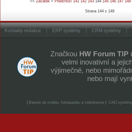
<<
Začátek
<
Předchozí
141
142
143
144
145
146
147
148
Strana 144 z 149
Kontakty redakce
ERP systémy
CRM systémy
Značkou
HW Forum TIP
u
velmi inovativní a jeji
výjimečné, nebo mimořádně
nebo mají vyn
|
Baterie do mobilu, fotoaparátu a videokamer
|
CAD systém