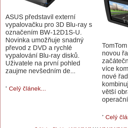
ASUS představil externí
vypalovačku pro 3D Blu-ray s
označením BW-12D1S-U.
Novinka umožňuje snadný
TomTom p
převod z DVD a rychlé
novou řa
vypalování Blu-ray disků.
začáteční
Uživatele na první pohled
více komf
zaujme nevšedním de...
nové řa
kombinuj
Celý článek...
větší ob
operační
Celý člá