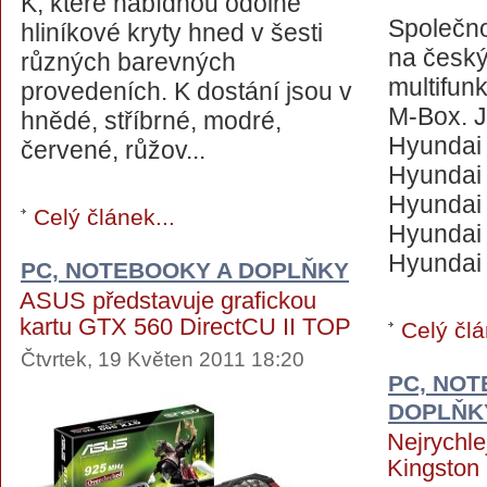
K, které nabídnou odolné
Společno
hliníkové kryty hned v šesti
na český
různých barevných
multifun
provedeních. K dostání jsou v
M-Box. 
hnědé, stříbrné, modré,
Hyundai
červené, růžov...
Hyundai
Hyundai
Celý článek...
Hyundai
Hyundai 
PC, NOTEBOOKY A DOPLŇKY
ASUS představuje grafickou
kartu GTX 560 DirectCU II TOP
Celý člá
Čtvrtek, 19 Květen 2011 18:20
PC, NOT
DOPLŇK
Nejrychle
Kingston