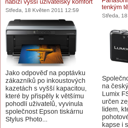
Panasoni
nabízí vyšší uživatelský komfort
tenkým tě
Středa, 18 Květen 2011 12:59
Středa, 1
Jako odpověď na poptávku
Společno
zákazníků po inkoustových
na český
kazetách s vyšší kapacitou,
Lumix FS
které by přispěly k většímu
určen z
pohodlí uživatelů, vyvinula
lidem, kt
společnost Epson tiskárnu
pohotov
Stylus Photo...
kapse i 