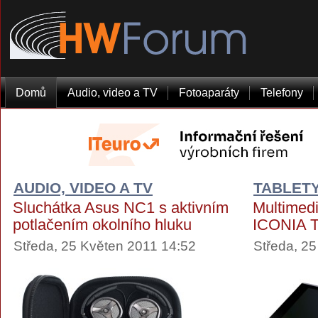
Domů
Audio, video a TV
Fotoaparáty
Telefony
AUDIO, VIDEO A TV
TABLET
Sluchátka Asus NC1 s aktivním
Multimedi
potlačením okolního hluku
ICONIA 
Středa, 25 Květen 2011 14:52
Středa, 2