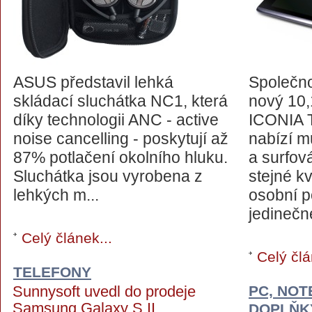
ASUS představil lehká
Společno
skládací sluchátka NC1, která
nový 10,
díky technologii ANC - active
ICONIA T
noise cancelling - poskytují až
nabízí m
87% potlačení okolního hluku.
a surfov
Sluchátka jsou vyrobena z
stejné k
lehkých m...
osobní p
jedinečn
Celý článek...
Celý člá
TELEFONY
Sunnysoft uvedl do prodeje
PC, NOT
Samsung Galaxy S II
DOPLŇK