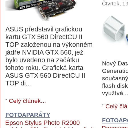
Čtvrtek, 1
ASUS představil grafickou
kartu GTX 560 DirectCU II
TOP založenou na výkonném
jádře NVIDIA GTX 560, jež
bylo uvedeno na začátku
Nový Data
tohoto roku. Grafická karta
Generatio
ASUS GTX 560 DirectCU II
současný
TOP di...
flash dis
využívá..
Celý článek...
Celý člá
FOTOAPARÁTY
FOTOAP
Epson Stylus Photo R2000