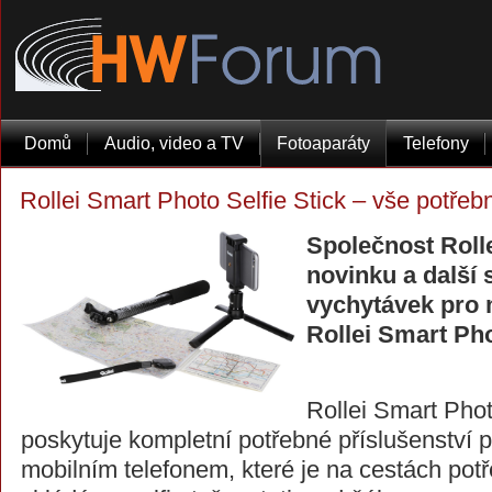
Domů
Audio, video a TV
Fotoaparáty
Telefony
Rollei Smart Photo Selfie Stick – vše potřebn
Společnost Rolle
novinku a další 
vychytávek pro 
Rollei Smart Pho
Rollei Smart Phot
poskytuje kompletní potřebné příslušenství p
mobilním telefonem, které je na cestách potř