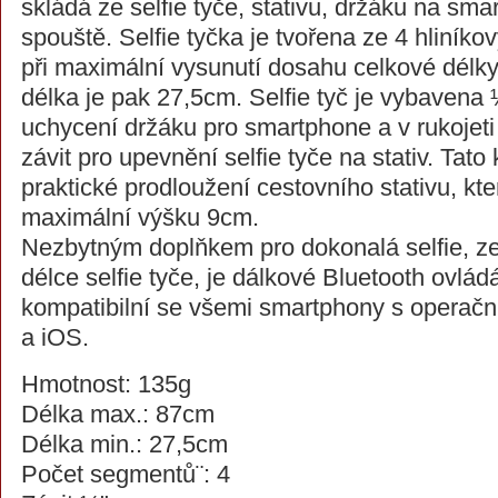
skládá ze selfie tyče, stativu, držáku na sm
spouště. Selfie tyčka je tvořena ze 4 hliník
při maximální vysunutí dosahu celkové délk
délka je pak 27,5cm. Selfie tyč je vybavena
uchycení držáku pro smartphone a v rukojet
závit pro upevnění selfie tyče na stativ. Ta
praktické prodloužení cestovního stativu, kte
maximální výšku 9cm.
Nezbytným doplňkem pro dokonalá selfie, z
délce selfie tyče, je dálkové Bluetooth ovládá
kompatibilní se všemi smartphony s operač
a iOS.
Hmotnost: 135g
Délka max.: 87cm
Délka min.: 27,5cm
Počet segmentů¨: 4