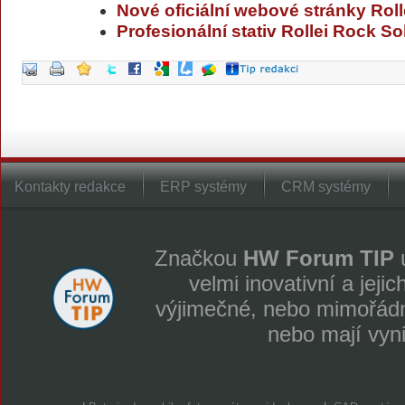
Nové oficiální webové stránky Roll
Profesionální stativ Rollei Rock 
Kontakty redakce
ERP systémy
CRM systémy
Značkou
HW Forum TIP
u
velmi inovativní a jeji
výjimečné, nebo mimořádně
nebo mají vyn