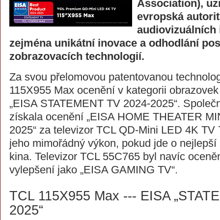
Association), u
evropská autorit
audiovizuálních 
zejména unikátní inovace a odhodlání po
zobrazovacích technologií.
Za svou přelomovou patentovanou technologii
115X955 Max ocenění v kategorii obrazovek 
„EISA STATEMENT TV 2024-2025“. Společn
získala ocenění „EISA HOME THEATER MI
2025“ za televizor TCL QD-Mini LED 4K TV 
jeho mimořádný výkon, pokud jde o nejlepší
kina. Televizor TCL 55C765 byl navíc oceně
vylepšení jako „EISA GAMING TV“.
TCL 115X955 Max --- EISA „STAT
2025“