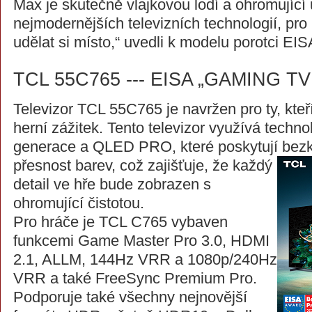
Max je skutečně vlajkovou lodí a ohromující
nejmodernějších televizních technologií, pro k
udělat si místo,“ uvedli k modelu porotci EIS
TCL 55C765 --- EISA „GAMING TV
Televizor TCL 55C765 je navržen pro ty, kteř
herní zážitek. Tento televizor využívá techn
generace a QLED PRO, které poskytují bezk
přesnost barev, což zajišťuje, že
každý
detail ve hře bude zobrazen s
ohromující čistotou.
Pro hráče je TCL C765 vybaven
funkcemi Game Master Pro 3.0, HDMI
2.1, ALLM, 144Hz VRR a 1080p/240Hz
VRR a také FreeSync Premium Pro.
Podporuje také všechny nejnovější