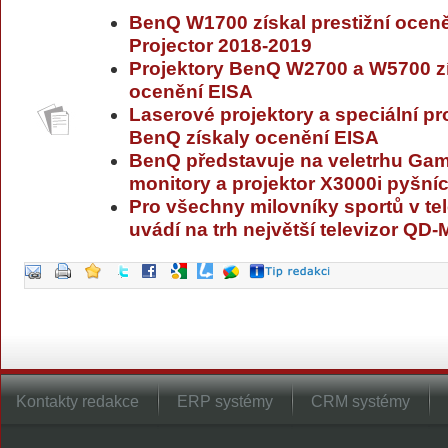
BenQ W1700 získal prestižní ocen
Projector 2018-2019
Projektory BenQ W2700 a W5700 zí
ocenění EISA
Laserové projektory a speciální pr
BenQ získaly ocenění EISA
BenQ představuje na veletrhu Gam
monitory a projektor X3000i pyšní
Pro všechny milovníky sportů v te
uvádí na trh největší televizor QD
Kontakty redakce
ERP systémy
CRM systémy