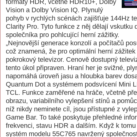
formáty HDR, včetně HDR10+, Dolby
Vision a Dolby Vision IQ. Plynulý
pohyb v rychlých scénách zajišťuje 144Hz t
Clarity Pro. Tyto funkce z něj dělají vskutku
společníka pro pohlcující herní zážitky.
„Nejnovější generace konzolí a počítačů pos
což znamená, že pro optimální herní zážitek
pokrokový televizor. Cenově dostupný telev
tento úkol připraven. Hraní her je svižné, ply
napomáhá úroveň jasu a hloubka barev do
Quantum Dot a systémem podsvícení Mini L
TCL. Funkce zaměřené na hráče, včetně př
obrazu, variabilního vylepšení stínů a pomůc
níž nikdy neminete cíl, jsou přístupné z vyl
Game Bar. To také poskytuje přehledné inf
frekvenci, stavu HDR a dalším. Když k tomu
systém modelu 55C765 navržený společnost