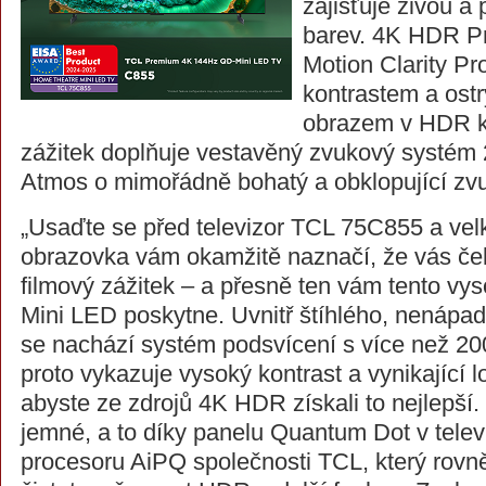
zajišťuje živou a
barev. 4K HDR P
Motion Clarity P
kontrastem a ost
obrazem v HDR kv
zážitek doplňuje vestavěný zvukový systém
Atmos o mimořádně bohatý a obklopující zv
„Usaďte se před televizor TCL 75C855 a vel
obrazovka vám okamžitě naznačí, že vás če
filmový zážitek – a přesně ten vám tento v
Mini LED poskytne. Uvnitř štíhlého, nenápa
se nachází systém podsvícení s více než 2
proto vykazuje vysoký kontrast a vynikající l
abyste ze zdrojů 4K HDR získali to nejlepší. 
jemné, a to díky panelu Quantum Dot v telev
procesoru AiPQ společnosti TCL, který rovně