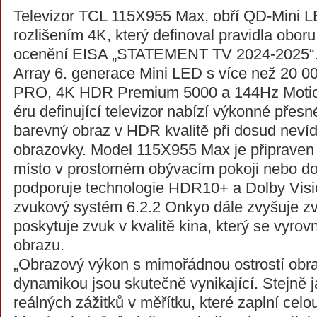
Televizor TCL 115X955 Max, obří QD-Mini LE
rozlišením 4K, který definoval pravidla oboru
ocenění EISA „STATEMENT TV 2024-2025“. D
Array 6. generace Mini LED s více než 20 
PRO, 4K HDR Premium 5000 a 144Hz Motion 
éru definující televizor nabízí výkonné přesné
barevný obraz v HDR kvalitě při dosud nevíd
obrazovky. Model 115X955 Max je připraven
místo v prostorném obývacím pokoji nebo d
podporuje technologie HDR10+ a Dolby Visi
zvukový systém 6.2.2 Onkyo dále zvyšuje zv
poskytuje zvuk v kvalitě kina, který se vyro
obrazu.
„Obrazový výkon s mimořádnou ostrostí obraz
dynamikou jsou skutečně vynikající. Stejně j
reálných zážitků v měřítku, které zaplní ce