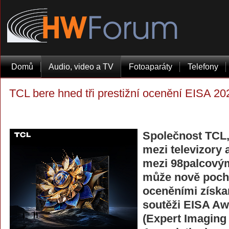
Domů
Audio, video a TV
Fotoaparáty
Telefony
TCL bere hned tři prestižní ocenění EISA 2
Společnost TCL,
mezi televizory 
mezi 98palcovými
může nově pochl
oceněními získa
soutěži EISA Aw
(Expert Imaging