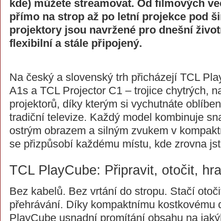
kde) můžete streamovat. Od filmových v
přímo na strop až po letní projekce pod 
projektory jsou navržené pro dnešní život
flexibilní a stále připojený.
Na český a slovenský trh přicházejí TCL Pl
A1s a TCL Projector C1 – trojice chytrých, n
projektorů, díky kterým si vychutnáte oblíb
tradiční televize. Každý model kombinuje sn
ostrým obrazem a silným zvukem v kompaktn
se přizpůsobí každému místu, kde zrovna jst
TCL PlayCube: Připravit, otočit, hr
Bez kabelů. Bez vrtání do stropu. Stačí otočit
přehrávání. Díky kompaktnímu kostkovému
PlayCube usnadní promítání obsahu na jakýk