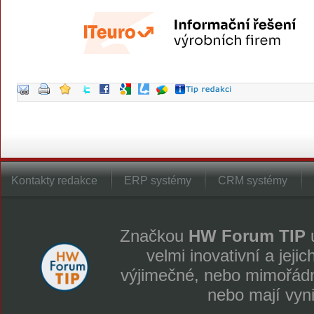
Kontakty redakce
ERP systémy
CRM systémy
Značkou
HW Forum TIP
u
velmi inovativní a jeji
výjimečné, nebo mimořádně
nebo mají vyn