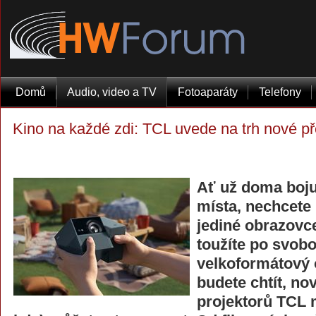
Domů
Audio, video a TV
Fotoaparáty
Telefony
Kino na každé zdi: TCL uvede na trh nové př
Ať už doma boju
místa, nechcete 
jediné obrazovc
toužíte po svob
velkoformátový 
budete chtít, n
projektorů TCL 