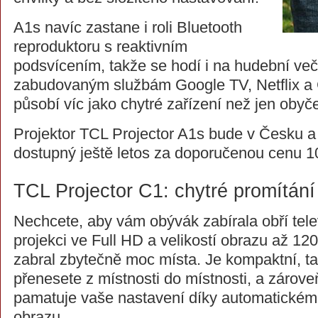
A1s navíc zastane i roli Bluetooth
reproduktoru s reaktivním
podsvícením, takže se hodí i na hudební več
zabudovaným službám Google TV, Netflix a 
působí víc jako chytré zařízení než jen obyče
Projektor TCL Projector A1s bude v Česku 
dostupný ještě letos za doporučenou cenu 1
TCL Projector C1: chytré promítání 
Nechcete, aby vám obývák zabírala obří tel
projekci ve Full HD a velikostí obrazu až 120
zabral zbytečně moc místa. Je kompaktní, t
přenesete z místnosti do místnosti, a zároveň
pamatuje vaše nastavení díky automatickému
obrazu.