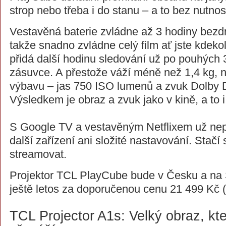
strop nebo třeba i do stanu – a to bez nutnos
Vestavěná baterie zvládne až 3 hodiny bezd
takže snadno zvládne celý film ať jste kdekol
přidá další hodinu sledování už po pouhých 
zásuvce. A přestože váží méně než 1,4 kg, 
výbavu – jas 750 ISO lumenů a zvuk Dolby Di
Výsledkem je obraz a zvuk jako v kině, a to i
S Google TV a vestavěným Netflixem už nep
další zařízení ani složité nastavování. Stačí s
streamovat.
Projektor TCL PlayCube bude v Česku a na
ještě letos za doporučenou cenu 21 499 Kč (
TCL Projector A1s: Velký obraz, kt