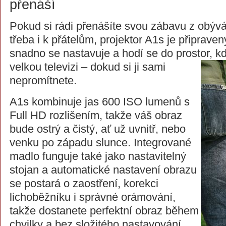
přenáší
Pokud si rádi přenášíte svou zábavu z obýv
třeba i k přátelům, projektor A1s je připravený
snadno se nastavuje a hodí se do prostor, k
velkou televizi – dokud si ji
sami
nepromítnete.
A1s kombinuje jas 600 ISO lumenů s
Full HD rozlišením, takže váš obraz
bude ostrý a čistý, ať už uvnitř, nebo
venku po západu slunce. Integrované
madlo funguje také jako nastavitelný
stojan a automatické nastavení obrazu
se postará o zaostření, korekci
lichoběžníku i správné orámování,
takže dostanete perfektní obraz během
chvilky a bez složitého nastavování.