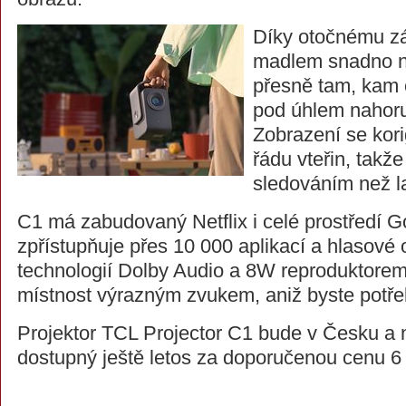
Díky otočnému z
madlem snadno n
přesně tam, kam 
pod úhlem nahoru
Zobrazení se kor
řádu vteřin, takže
sledováním než l
C1 má zabudovaný Netflix i celé prostředí G
zpřístupňuje přes 10 000 aplikací a hlasové 
technologií Dolby Audio a 8W reproduktorem
místnost výrazným zvukem, aniž byste potře
Projektor TCL Projector C1 bude v Česku a
dostupný ještě letos za doporučenou cenu 6 