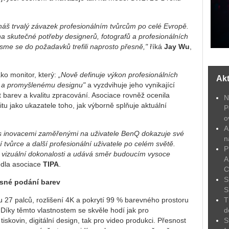
 náš trvalý závazek profesionálním tvůrcům po celé Evropě.
skutečné potřeby designerů, fotografů a profesionálních
jsme se do požadavků trefili naprosto přesně,"
říká
Jay Wu
,
ko monitor, který:
„Nově definuje výkon profesionálních
Akt
ti a promyšlenému designu"
a vyzdvihuje jeho vynikající
st barev a kvalitu zpracování. Asociace rovněž ocenila
N
vitu jako ukazatele toho, jak výborně splňuje aktuální
P
o
A
 s inovacemi zaměřenými na uživatele BenQ dokazuje své
n
tvůrce a další profesionální uživatele po celém světě.
P
 a vizuální dokonalosti a udává směr budoucím vysoce
A
dla asociace
TIPA
.
C
S
esné podání barev
S
27 palců, rozlišení 4K a pokrytí 99 % barevného prostoru
T
íky těmto vlastnostem se skvěle hodí jak pro
d
tiskovin, digitální design, tak pro video produkci. Přesnost
S