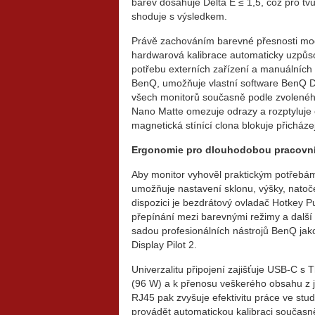
barev dosahuje Delta E ≤ 1,5, což pro tv
shoduje s výsledkem.
Právě zachováním barevné přesnosti mod
hardwarová kalibrace automaticky uzpůs
potřebu externích zařízení a manuálních z
BenQ, umožňuje vlastní software BenQ D
všech monitorů současně podle zvolenéh
Nano Matte omezuje odrazy a rozptyluje o
magnetická stínící clona blokuje přicházej
Ergonomie pro dlouhodobou pracovní
Aby monitor vyhověl praktickým potřebám
umožňuje nastavení sklonu, výšky, natoč
dispozici je bezdrátový ovladač Hotkey P
přepínání mezi barevnými režimy a další
sadou profesionálních nástrojů BenQ jak
Display Pilot 2.
Univerzalitu připojení zajišťuje USB-C s 
(96 W) a k přenosu veškerého obsahu z j
RJ45 pak zvyšuje efektivitu práce ve stud
provádět automatickou kalibraci současn