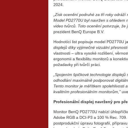
2024.
„Zisk ocenění podruhé za tři roky odráží
Model PD2770U byl navržen s ohledem na 
video tvůrců. Toto ocenění potvrzuje, že 
prezident BenQ Europe B.V.
Hodnotící list popisuje model PD2770U ja
displejů díky výjimečné vizuální přesnos
vlastnosti – ultra vysoké rozlišení, věrno
ergonomii a flexibilitu monitorů a konekti
požadavky při tvůrčí práci.
„Spojením špičkové technologie displejů
odhodlání maximálně podporovat digitální 
Tento monitor je měřítkem spolehlivosti
kvalitním profesionálním monitorům,"
uve
Profesionální displej navržený pro př
Monitor BenQ PD2770U nabízí úhlopříčku 
Adobe RGB a DCI-P3 a 100 % Rec. 709. D
postprodukční úpravu fotografií, přípravu 