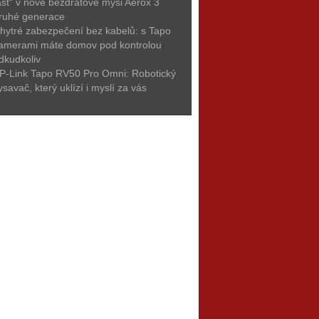
ast“ v nové bezdrátové myši Aerox 3
ruhé generace
hytré zabezpečení bez kabelů: s Tapo
amerami máte domov pod kontrolou
dkudkoliv
P-Link Tapo RV50 Pro Omni: Robotický
ysavač, který uklízí i myslí za vás