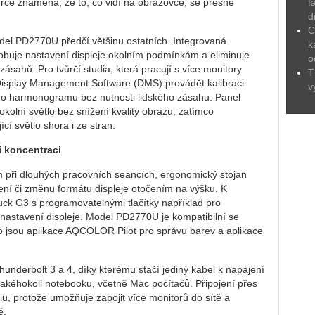
ůrce znamená, že to, co vidí na obrazovce, se přesně
f
d
C
el PD2770U předčí většinu ostatních. Integrovaná
k
obuje nastavení displeje okolním podmínkám a eliminuje
o
ásahů. Pro tvůrčí studia, která pracují s více monitory
T
isplay Management Software (DMS) provádět kalibraci
v
o harmonogramu bez nutnosti lidského zásahu. Panel
kolní světlo bez snížení kvality obrazu, zatímco
ící světlo shora i ze stran.
 koncentraci
 při dlouhých pracovních seancích, ergonomický stojan
ení či změnu formátu displeje otočením na výšku. K
uck G3 s programovatelnými tlačítky například pro
 nastavení displeje. Model PD2770U je kompatibilní se
o jsou aplikace AQCOLOR Pilot pro správu barev a aplikace
Thunderbolt 3 a 4, díky kterému stačí jediný kabel k napájení
akéhokoli notebooku, včetně Mac počítačů. Připojení přes
iu, protože umožňuje zapojit více monitorů do sítě a
ě.