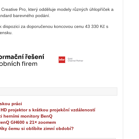
reative Pro, který odděluje modely různých úhlopříček a
standard barevného podání.
k dispozici za doporučenou koncovou cenu 43 330 Kč s
ensku.
skou práci
 HD projektor s krátkou projekční vzdáleností
zi herními monitory BenQ
 BenQ GH600 s 21× zoomem
íky čemu si oblíbíte zimní období?