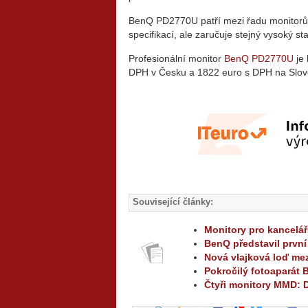
BenQ PD2770U patří mezi řadu monitorů C
specifikací, ale zaručuje stejný vysoký 
Profesionální monitor
BenQ PD2770U
je 
DPH v Česku a 1822 euro s DPH na Slov
Související články:
Monitory pro kancelář
BenQ představil první
Nová vlajková loď me
Pokročilý fotoaparát
Čtyři monitory MMD: D