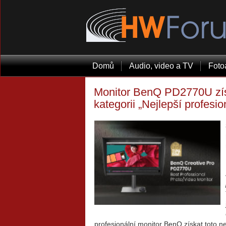
Domů
Audio, video a TV
Foto
Monitor BenQ PD2770U zís
kategorii „Nejlepší profesio
profesionální monitor BenQ získat toto 