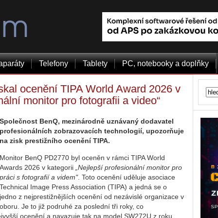
aparáty
Telefony
Tablety
PC, notebooky a doplňky
kal ocenění TIPA World Award 2026 v
nální monitor pro fotografii a video“
Společnost BenQ, mezinárodně uznávaný dodavatel
profesionálních zobrazovacích technologií, upozorňuje
na zisk prestižního ocenění TIPA.
Monitor BenQ PD2770 byl oceněn v rámci TIPA World
Awards 2026 v kategorii
„Nejlepší profesionální monitor pro
práci s fotografií a videm"
. Toto ocenění uděluje asociace
Technical Image Press Association (TIPA) a jedná se o
jedno z nejprestižnějších ocenění od nezávislé organizace v
oboru. Je to již podruhé za poslední tři roky, co
nejvyšší ocenění a navazuje tak na model SW272U z roku